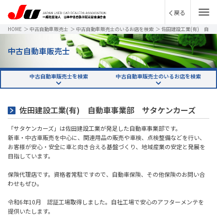
戻る
HOME
＞
中古自動車販売士
＞
中古自動車販売士のいるお店を検索
＞
佐田建設工業(有) 自
動車事業部 サタケンカーズ
中古自動車販売士
中古自動車販売士を検索
中古自動車販売士のいるお店を検索
佐田建設工業(有) 自動車事業部 サタケンカーズ
「サタケンカーズ」は佐田建設工業が発足した自動車事業部です。
新車・中古車販売を中心に、関連用品の販売や車検、点検整備などを行い、
お客様が安心・安全に車と向き合える基盤づくり、地域産業の安定と発展を
目指しています。
保険代理店です。資格者常駐ですので、自動車保険、その他保険のお問い合
わせもぜひ。
令和6年10月 認証工場取得しました。自社工場で安心のアフターメンテを
提供いたします。