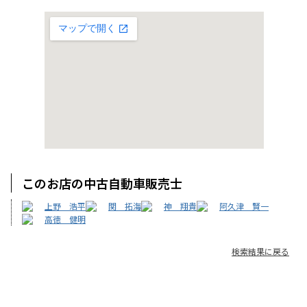
このお店の中古自動車販売士
上野 浩平
関 拓海
神 翔貴
阿久津 賢一
高徳 健明
検索結果に戻る