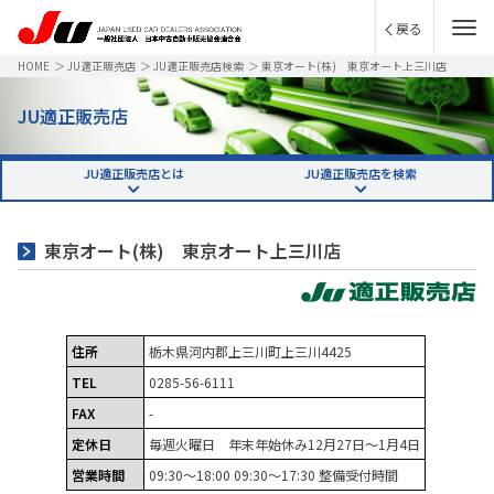
戻る
HOME
＞
JU適正販売店
＞
JU適正販売店検索
＞
東京オート(株) 東京オート上三川店
JU適正販売店
JU適正販売店とは
JU適正販売店を検索
東京オート(株) 東京オート上三川店
住所
栃木県河内郡上三川町上三川4425
TEL
0285-56-6111
FAX
-
定休日
毎週火曜日 年末年始休み12月27日～1月4日
営業時間
09:30～18:00 09:30～17:30 整備受付時間