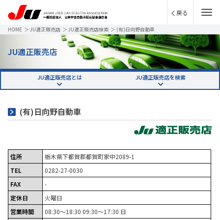
戻る
HOME
＞
JU適正販売店
＞
JU適正販売店検索
＞
(有)日向野自動車
JU適正販売店
JU適正販売店とは
JU適正販売店を検索
(有)日向野自動車
住所
栃木県下都賀郡都賀町家中2089-1
TEL
0282-27-0030
FAX
-
定休日
火曜日
営業時間
08:30～18:30 09:30～17:30 日