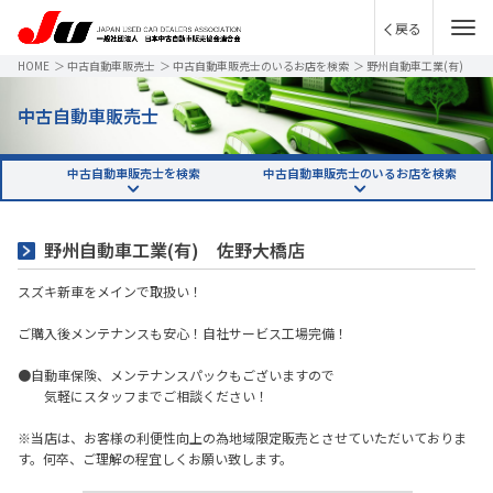
戻る
HOME
＞
中古自動車販売士
＞
中古自動車販売士のいるお店を検索
＞
野州自動車工業(有)
佐野大橋店
中古自動車販売士
中古自動車販売士を検索
中古自動車販売士のいるお店を検索
野州自動車工業(有) 佐野大橋店
スズキ新車をメインで取扱い！
ご購入後メンテナンスも安心！自社サービス工場完備！
●自動車保険、メンテナンスパックもございますので
気軽にスタッフまでご相談ください！
※当店は、お客様の利便性向上の為地域限定販売とさせていただいておりま
す。何卒、ご理解の程宜しくお願い致します。