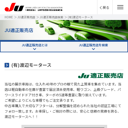
戻る
HOME
＞
JU適正販売店
＞
JU適正販売店検索
＞
(有)渡辺モータース
JU適正販売店
JU適正販売店とは
JU適正販売店を検索
(有)渡辺モータース
当社の展示車両は、仕入れ40年のプロの眼で見た上質車を集めています。当
店は軽自動車の在庫が豊富で届出済未使用車、軽ワゴン、上級グレード、パ
ワースライドドア付き車、ターボの5速等豊富に取り揃えています。
ご希望によりどんな車種でもご注文承ります。
中古車購入で大切なアフターは、分解整備を認められた当社の認証工場にて
フォロー致します。お車探し・ご検討の際には、安心と信頼の実績を誇る、
渡辺モータースへ！！