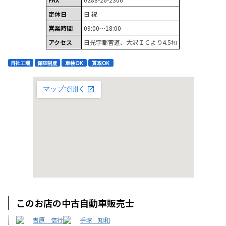
定休日
日 祝
営業時間
09:00～18:00
アクセス
日光宇都宮道、大沢ＩＣより4.5ｷﾛ
このお店の中古自動車販売士
吉原 信行
手塚 知和