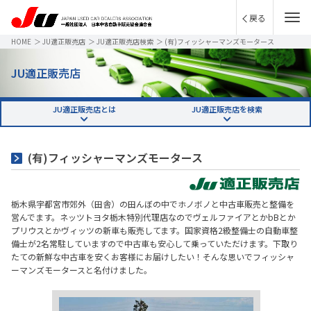
戻る
HOME
＞
JU適正販売店
＞
JU適正販売店検索
＞
(有)フィッシャーマンズモータース
JU適正販売店
JU適正販売店とは
JU適正販売店を検索
(有)フィッシャーマンズモータース
栃木県宇都宮市郊外（田舎）の田んぼの中でホノボノと中古車販売と整備を
営んでます。ネッツトヨタ栃木特別代理店なのでヴェルファイアとかbBとか
プリウスとかヴィッツの新車も販売してます。国家資格2級整備士の自動車整
備士が2名常駐していますので中古車も安心して乗っていただけます。下取り
たての新鮮な中古車を安くお客様にお届けしたい！そんな思いでフィッシャ
ーマンズモータースと名付けました。