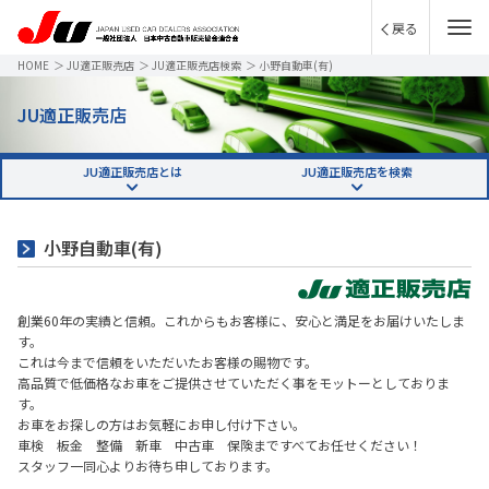
戻る
HOME
＞
JU適正販売店
＞
JU適正販売店検索
＞
小野自動車(有)
JU適正販売店
JU適正販売店とは
JU適正販売店を検索
小野自動車(有)
創業60年の実績と信頼。これからもお客様に、安心と満足をお届けいたしま
す。
これは今まで信頼をいただいたお客様の賜物です。
高品質で低価格なお車をご提供させていただく事をモットーとしておりま
す。
お車をお探しの方はお気軽にお申し付け下さい。
車検 板金 整備 新車 中古車 保険まですべてお任せください！
スタッフ一同心よりお待ち申しております。