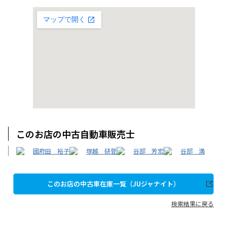
このお店の中古自動車販売士
國府田 裕子
塚越 研登
谷部 芳宏
谷部 満
このお店の中古車在庫一覧（JUジャナイト）
検索結果に戻る