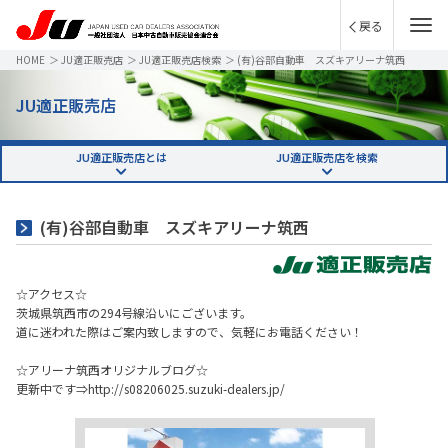
戻る
HOME
＞
JU適正販売店
＞
JU適正販売店検索
＞
(有)谷部自動車 スズキアリーナ筑西
JU適正販売店
JU適正販売店とは
JU適正販売店を検索
(有)谷部自動車 スズキアリーナ筑西
☆アクセス☆
茨城県筑西市の294号線沿いにございます。
道に迷われた際はご案内致しますので、気軽にお電話ください！
☆アリーナ筑西オリジナルブログ☆
更新中です⇒http://s08206025.suzuki-dealers.jp/