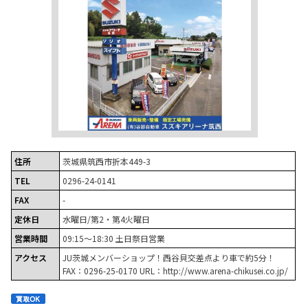
住所
茨城県筑西市折本449-3
TEL
0296-24-0141
FAX
-
定休日
水曜日/第2・第4火曜日
営業時間
09:15～18:30 土日祭日営業
アクセス
JU茨城メンバーショップ！西谷貝交差点より車で約5分！
FAX：0296-25-0170 URL：http://www.arena-chikusei.co.jp/