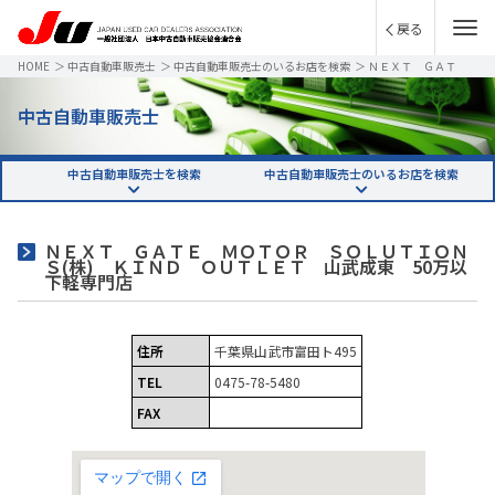
戻る
HOME
＞
中古自動車販売士
＞
中古自動車販売士のいるお店を検索
＞
ＮＥＸＴ ＧＡＴ
Ｅ ＭＯＴＯＲ ＳＯＬＵＴＩＯＮＳ(株) ＫＩＮＤ ＯＵＴＬＥＴ 山武成東 50万以下
軽専門店
中古自動車販売士
中古自動車販売士を検索
中古自動車販売士のいるお店を検索
ＮＥＸＴ ＧＡＴＥ ＭＯＴＯＲ ＳＯＬＵＴＩＯＮ
Ｓ(株) ＫＩＮＤ ＯＵＴＬＥＴ 山武成東 50万以
下軽専門店
住所
千葉県山武市富田ト495
TEL
0475-78-5480
FAX