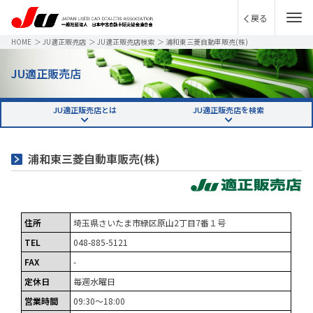
戻る
HOME
＞
JU適正販売店
＞
JU適正販売店検索
＞
浦和東三菱自動車販売(株)
JU適正販売店
JU適正販売店とは
JU適正販売店を検索
浦和東三菱自動車販売(株)
住所
埼玉県さいたま市緑区原山2丁目7番１号
TEL
048-885-5121
FAX
-
定休日
毎週水曜日
営業時間
09:30～18:00