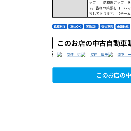
ップ」「信頼度アップ」を
す。皆様の笑顔をヨコハマ
ちしております。【チーム
このお店の中古自動車
安達 稔
安達 優子
道下 
このお店の中