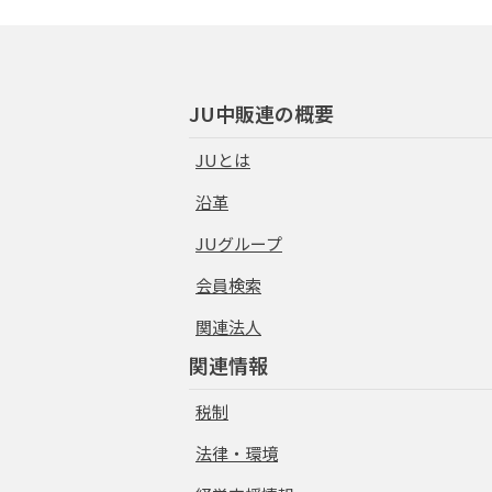
JU中販連の概要
JUとは
沿革
JUグループ
会員検索
関連法人
関連情報
税制
法律・環境