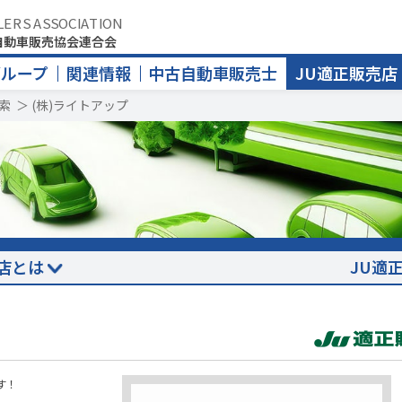
LERS ASSOCIATION
自動車販売協会連合会
グループ
関連情報
中古自動車販売士
JU適正販売店
索
＞
(株)ライトアップ
店とは
JU適
す！