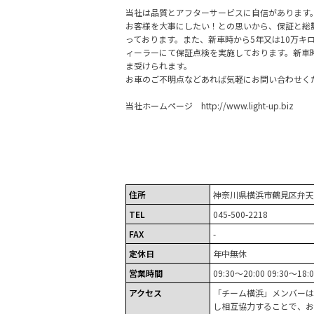
当社は品質とアフターサービスに自信があります
お客様を大事にしたい！との思いから、保証と総
っております。また、新車時から5年又は10万キ
ィーラーにて保証点検を実施しております。新車
ま受けられます。
お車のご不明点などあれば気軽にお問い合わせく
当社ホームページ http://www.light-up.biz
住所
神奈川県横浜市鶴見区弁天町
TEL
045-500-2218
FAX
-
定休日
年中無休
営業時間
09:30～20:00 09:30～18:
アクセス
「チーム横浜」メンバーは
し相互協力することで、お