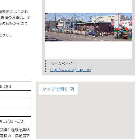
。
額表示にはこだわ
ロ未満のお車は、デ
時の保証がそのま
ださい。
ホームページ
http://www.light-up.biz
10-1
00 12/31～1/3
知識と経験を集結
客様の「満足度ア