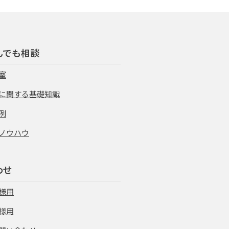
んでも相談
室
に関する基礎知識
例
ノウハウ
わせ
様用
様用