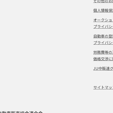
その他のお
個人情報保
オークショ
プライバシ
自動車の登
プライバシ
労務費等の
価格交渉に
JU中販連
サイトマッ