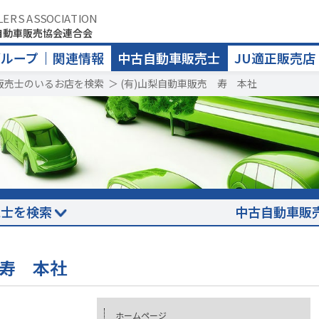
LERS ASSOCIATION
自動車販売協会連合会
グループ
関連情報
中古自動車販売士
JU適正販売店
販売士のいるお店を検索
＞
(有)山梨自動車販売 寿 本社
売士を検索
中古自動車販
 寿 本社
ホームページ