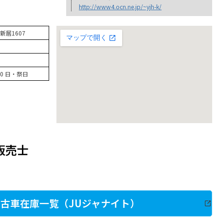
http://www4.ocn.ne.jp/~yjh-k/
居1607
7:00 日・祭日
販売士
古車在庫一覧（JUジャナイト）