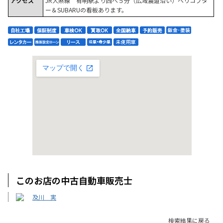
アクセス
JR大糸線 有明駅より西へ５分（広域農道沿い）ヘリコプタ
ー＆SUBARUの看板あります。
このお店の中古自動車販売士
及川 実
検索結果に戻る