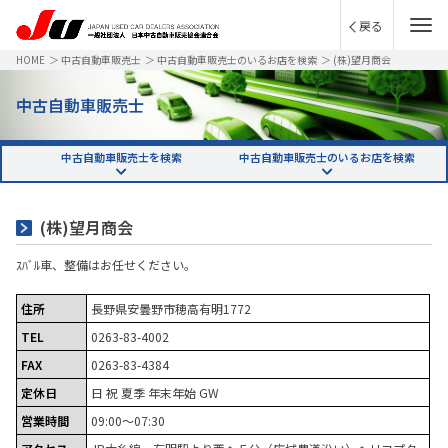
戻る
HOME
＞
中古自動車販売士
＞
中古自動車販売士のいるお店を検索
＞
(株)望月商会
中古自動車販売士
中古自動車販売士を検索
中古自動車販売士のいるお店を検索
(株)望月商会
ｽﾊﾞﾙ車、整備はお任せください。
住所
長野県安曇野市穂高有明1772
TEL
0263-83-4002
FAX
0263-83-4384
定休日
日 祝 夏季 年末年始 GW
営業時間
09:00～07:30