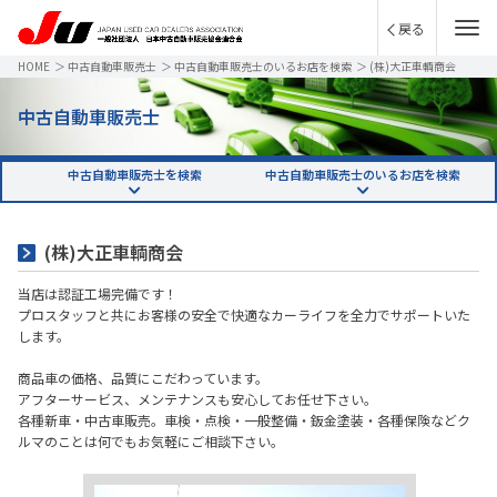
戻る
HOME
＞
中古自動車販売士
＞
中古自動車販売士のいるお店を検索
＞
(株)大正車輌商会
中古自動車販売士
中古自動車販売士を検索
中古自動車販売士のいるお店を検索
(株)大正車輌商会
当店は認証工場完備です！
プロスタッフと共にお客様の安全で快適なカーライフを全力でサポートいた
します。
商品車の価格、品質にこだわっています。
アフターサービス、メンテナンスも安心してお任せ下さい。
各種新車・中古車販売。車検・点検・一般整備・鈑金塗装・各種保険などク
ルマのことは何でもお気軽にご相談下さい。