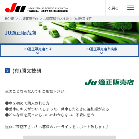
戻る
HOME
＞
JU適正販売店
＞
JU適正販売店検索
＞
(有)勝又技研
JU適正販売店
JU適正販売店とは
JU適正販売店を検索
(有)勝又技研
車のことならなんでもご相談下さい！
●車を初めて購入される方
●愛車にキズがついてしまった、乗車したときに違和感がある
●どんな車を買ったらいいかわからない、不安に思う
是非ご来店下さい！お客様のカーライフをサポート致します♪