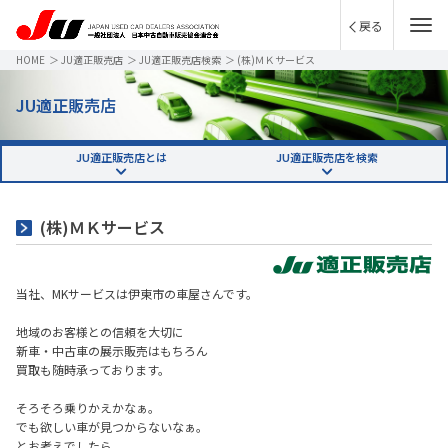
戻る
HOME
＞
JU適正販売店
＞
JU適正販売店検索
＞
(株)ＭＫサービス
JU適正販売店
JU適正販売店とは
JU適正販売店を検索
(株)ＭＫサービス
当社、MKサービスは伊東市の車屋さんです。
地域のお客様との信頼を大切に
新車・中古車の展示販売はもちろん
買取も随時承っております。
そろそろ乗りかえかなぁ。
でも欲しい車が見つからないなぁ。
とお考えでしたら