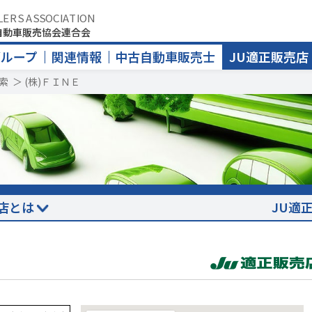
LERS ASSOCIATION
自動車販売協会連合会
グループ
関連情報
中古自動車販売士
JU適正販売店
索
＞
(株)ＦＩＮＥ
店とは
JU適