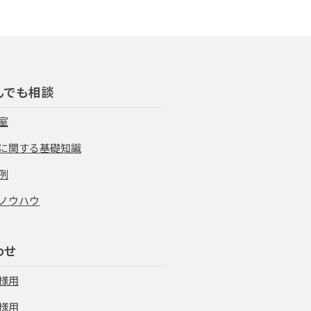
んでも相談
室
に関する基礎知識
例
ノウハウ
わせ
様用
様用