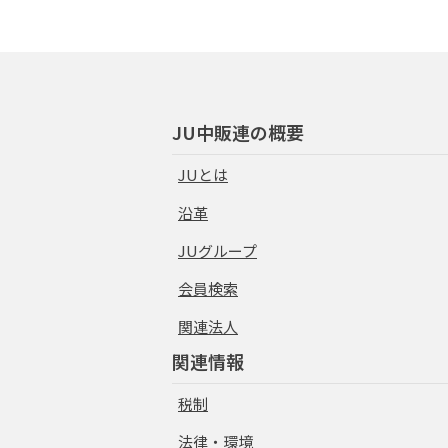
JU中販連の概要
JUとは
沿革
JUグループ
会員検索
関連法人
関連情報
税制
法律・環境