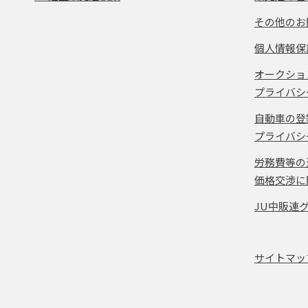
その他のお
個人情報保
オークショ
プライバシ
自動車の登
プライバシ
労務費等の
価格交渉に
JU中販連
サイトマッ