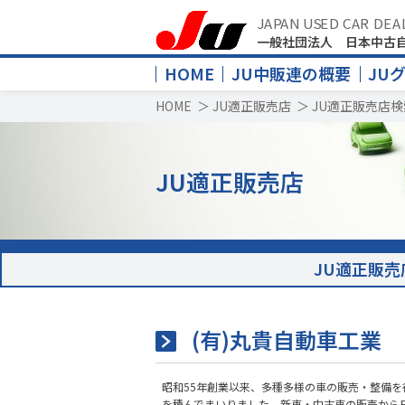
JAPAN USED CAR DEA
一般社団法人 日本中古
HOME
JU中販連の概要
JU
HOME
＞
JU適正販売店
＞
JU適正販売店検
JU適正販売店
JU適正販売
(有)丸貴自動車工業
昭和55年創業以来、多種多様の車の販売・整備を
を積んでまいりました。新車・中古車の販売から