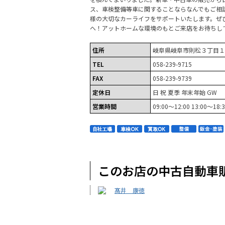
ス、車検整備等車に関することならなんでもご相
様の大切なカーライフをサポートいたします。ぜ
へ！アットホームな環境のもとご来店をお待ちし
住所
岐阜県岐阜市則松３丁目１
TEL
058-239-9715
FAX
058-239-9739
定休日
日 祝 夏季 年末年始 GW
営業時間
09:00～12:00 13:00～18:
このお店の中古自動車
髙井 康徳