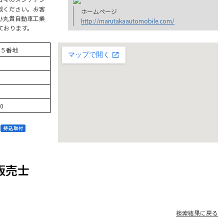
談ください。お客
ホームページ
ひ丸貴自動車工業
http://marutakaautomobile.com/
ております。
５番地
30
販売士
検索結果に戻る