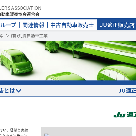
LERS ASSOCIATION
自動車販売協会連合会
グループ
関連情報
中古自動車販売士
JU適正販売店
索
＞
(有)丸貴自動車工業
店とは
JU適
行い、経験と実績
日々のメンテナン