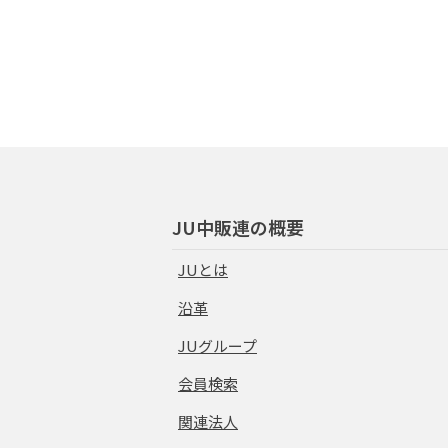
JU中販連の概要
JUとは
沿革
JUグループ
会員検索
関連法人