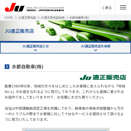
戻る
HOME
＞
JU適正販売店
＞
JU適正販売店検索
＞
水都自動車(株)
JU適正販売店
JU適正販売店とは
JU適正販売店を検索
水都自動車(株)
創業1980年以来、地域の方々をはじめとしたお客様に支えられながら『地域
No.1』のお店をなれるように努力しております。これからも皆様に愛される
お店作りをしてまいりますので、お気軽にお立ち寄りください。
当社は中部運輸局認定工場を完備しており、納車後の車検点検整備から万が
一のトラブルの際までお客様に対して十分なサービスを提供させて頂けるよ
うに努力いたしております。