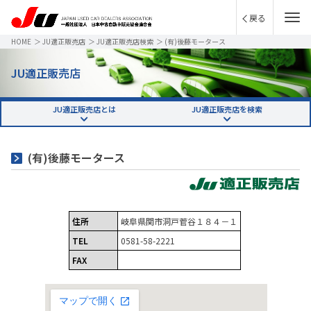
戻る
HOME
＞
JU適正販売店
＞
JU適正販売店検索
＞
(有)後藤モータース
JU適正販売店
JU適正販売店とは
JU適正販売店を検索
(有)後藤モータース
住所
岐阜県関市洞戸菅谷１８４－１
TEL
0581-58-2221
FAX