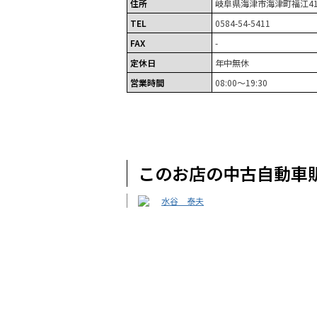
住所
岐阜県海津市海津町福江41
TEL
0584-54-5411
FAX
-
定休日
年中無休
営業時間
08:00～19:30
このお店の中古自動車
水谷 泰夫