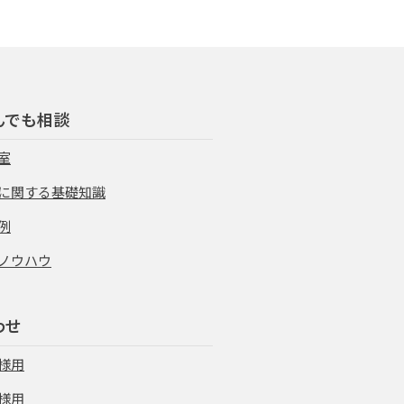
んでも相談
室
に関する基礎知識
例
ノウハウ
わせ
様用
様用