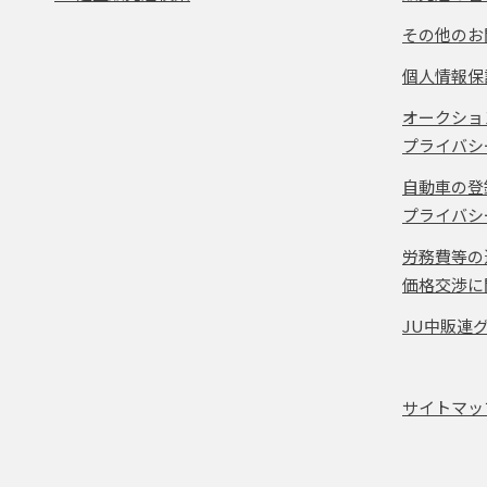
その他のお
個人情報保
オークショ
プライバシ
自動車の登
プライバシ
労務費等の
価格交渉に
JU中販連
サイトマッ