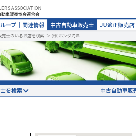
LERS ASSOCIATION
自動車販売協会連合会
グループ
関連情報
中古自動車販売士
JU適正販売店
販売士のいるお店を検索
＞
(株)ホンダ海津
売士を検索
中古自動車販