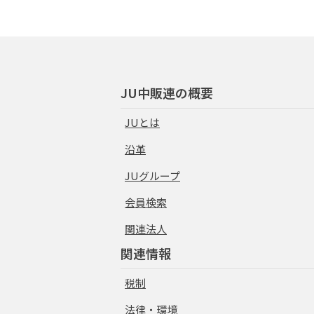
JU中販連の概要
JUとは
沿革
JUグループ
会員検索
関連法人
関連情報
税制
法律・環境