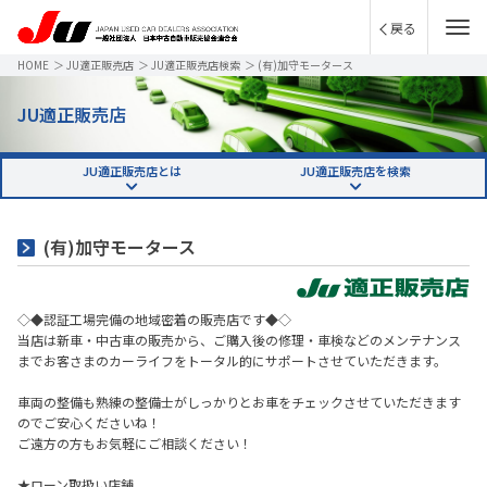
戻る
HOME
＞
JU適正販売店
＞
JU適正販売店検索
＞
(有)加守モータース
JU適正販売店
JU適正販売店とは
JU適正販売店を検索
(有)加守モータース
◇◆認証工場完備の地域密着の販売店です◆◇
当店は新車・中古車の販売から、ご購入後の修理・車検などのメンテナンス
までお客さまのカーライフをトータル的にサポートさせていただきます。
車両の整備も熟練の整備士がしっかりとお車をチェックさせていただきます
のでご安心くださいね！
ご遠方の方もお気軽にご相談ください！
★ローン取扱い店舗