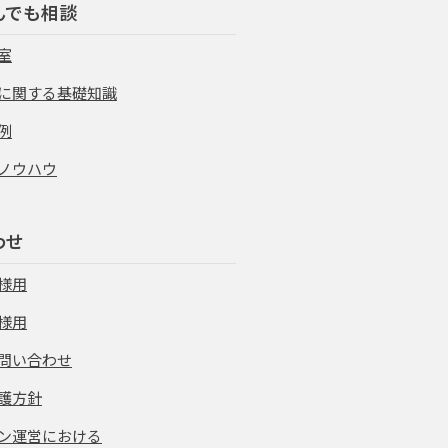
んでも相談
室
に関する基礎知識
例
ノウハウ
わせ
様用
様用
問い合わせ
護方針
ン運営における