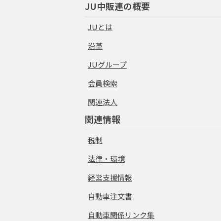
JU中販連の概要
JUとは
沿革
JUグループ
会員検索
関連法人
関連情報
税制
法律・環境
経営支援情報
自動車注文書
自動車関係リンク集