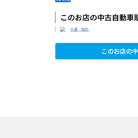
このお店の中古自動車
久富 和広
このお店の中