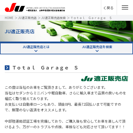
戻る
HOME
＞
JU適正販売店
＞
JU適正販売店検索
＞
Ｔｏｔａｌ Ｇａｒａｇｅ Ｓ
JU適正販売店
JU適正販売店とは
JU適正販売店を検索
Ｔｏｔａｌ Ｇａｒａｇｅ Ｓ
この度は当社のお車をご覧頂きまして、ありがとうございます。
当社はセダンからミニバンや軽自動車、さらに輸入車まで品質の良いものを
幅広く取り揃えております。
お支払いは自動車ローンもあり、頭金0円、最長72回払いまで可能ですの
で、無理のない返済をオススメします。
中部陸運局認証工場を完備しており、ご購入後も安心してお車を楽しんで頂
けるよう、万が一のトラブルや点検、車検なども対応させて頂いてます！！