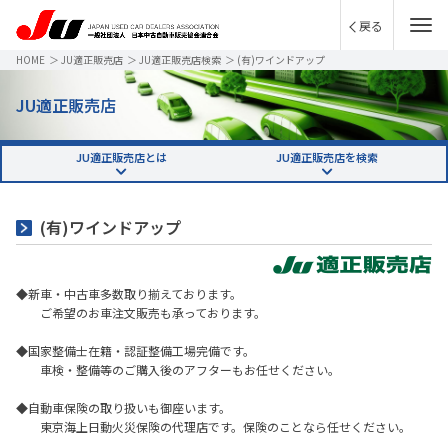
戻る
HOME
＞
JU適正販売店
＞
JU適正販売店検索
＞
(有)ワインドアップ
JU適正販売店
JU適正販売店とは
JU適正販売店を検索
(有)ワインドアップ
◆新車・中古車多数取り揃えております。
ご希望のお車注文販売も承っております。
◆国家整備士在籍・認証整備工場完備です。
車検・整備等のご購入後のアフターもお任せください。
◆自動車保険の取り扱いも御座います。
東京海上日動火災保険の代理店です。保険のことなら任せください。