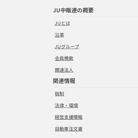
JU中販連の概要
JUとは
沿革
JUグループ
会員検索
関連法人
関連情報
税制
法律・環境
経営支援情報
自動車注文書