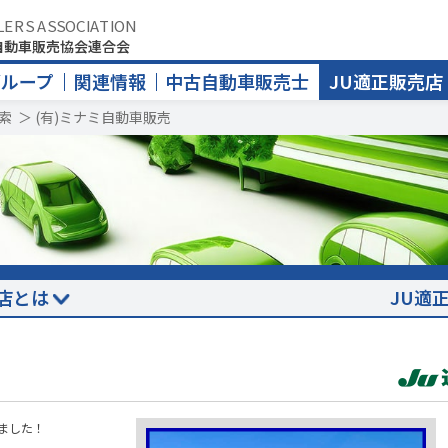
LERS ASSOCIATION
自動車販売協会連合会
グループ
関連情報
中古自動車販売士
JU適正販売店
索
＞
(有)ミナミ自動車販売
店とは
JU適
ました！