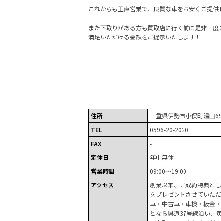
これからも正直営業で、良質な車をお安くご提供
また下取りがある方も買取店に行く前に是非一度
満足いただける金額をご提示いたします！
住所
三重県伊勢市小俣町湯田69
TEL
0596-20-2020
FAX
-
定休日
年中無休
営業時間
09:00～19:00
アクセス
創業以来、ご成約特典とし
をプレゼントさせていただ
車・中古車・車検・板金・
となら県道37号線沿い、