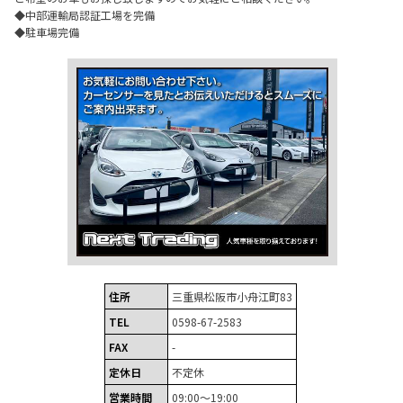
◆中部運輸局認証工場を完備
◆駐車場完備
住所
三重県松阪市小舟江町83
TEL
0598-67-2583
FAX
-
定休日
不定休
営業時間
09:00～19:00