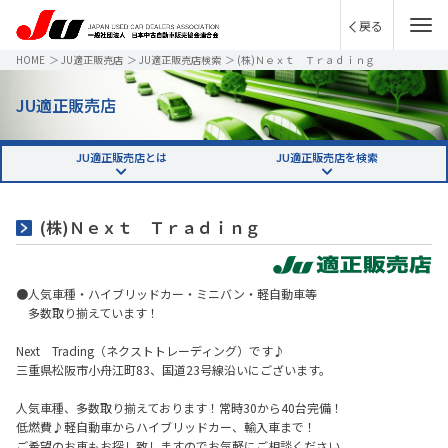
戻る
HOME
＞
JU適正販売店
＞
JU適正販売店検索
＞
(株)Ｎｅｘｔ Ｔｒａｄｉｎｇ
JU適正販売店
JU適正販売店とは
JU適正販売店を検索
(株)Ｎｅｘｔ Ｔｒａｄｉｎｇ
●人気車種・ハイブリッドカー・ミニバン・軽自動車等
多数取り揃えています！
Next Trading（ネクストトレーディング）です♪
三重県松阪市小舟江町83、国道23号線沿いにございます。
人気車種、多数取り揃えております！常時30から40台完備！
低燃費♪軽自動車からハイブリッドカー、輸入車まで！
ご希望のお車もお探し致しますのでお気軽にご相談ください。