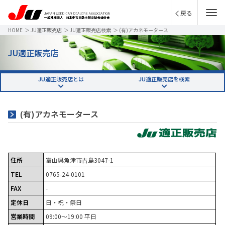
戻る
HOME
＞
JU適正販売店
＞
JU適正販売店検索
＞
(有)アカネモータース
JU適正販売店
JU適正販売店とは
JU適正販売店を検索
(有)アカネモータース
住所
富山県魚津市吉島3047-1
TEL
0765-24-0101
FAX
-
定休日
日・祝・祭日
営業時間
09:00～19:00 平日