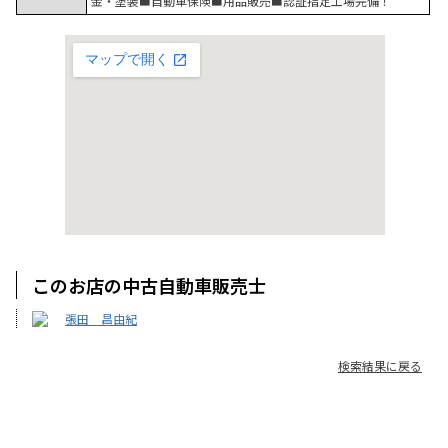
金・塗装■自動車保険■用品販売■認証指定工場完備！
このお店の中古自動車販売士
張田 昌由紀
検索結果に戻る