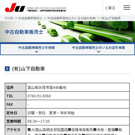
戻る
HOME
＞
中古自動車販売士
＞
中古自動車販売士のいるお店を検索
＞
(有)山下自動車
中古自動車販売士
中古自動車販売士を検索
中古自動車販売士のいるお店を検索
(有)山下自動車
住所
富山県氷見市窪440番地
TEL
0766-91-6060
FAX
-
定休日
日曜・祭日 夏季・年末年始
営業時間
08:30～17:30
アクセス
■JU富山高岡支部加盟店■各種車両販売■点検・整備■板