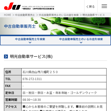
戻る
HOME
＞
中古自動車販売士
＞
中古自動車販売士のいるお店を検索
＞
明光自動車サービス
(株)
中古自動車販売士
中古自動車販売士を検索
中古自動車販売士のいるお店を検索
明光自動車サービス(株)
住所
石川県白山市八幡町２５０
TEL
076-272-1311
FAX
-
定休日
日・祝日・祭日・お盆・年末年始・ゴールデンウィーク
営業時間
08:30～18:30
アクセス
■心からお客様のご要望を拝聴します。■事前の説明とお見