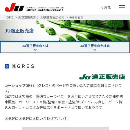
戻る
HOME
＞
JU適正販売店
＞
JU適正販売店検索
＞
㈱ＧＲＥＳ
JU適正販売店
JU適正販売店とは
JU適正販売店を検索
㈱ＧＲＥＳ
カーショップGRES（グレス）のページをご覧いただき誠に有難うございま
す。
当店ではお客様の「快適なカーライフ」をお手伝いさせて頂きたく新車中古
車販売、カーリース・車検/整備・板金・塗装/キズ・へこみ直し、パーツ持
込み取付け・カスタム等幅広くサポートさせて頂いております。
お気軽にお気軽にお問い合わせ下さい！！