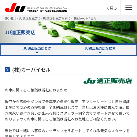
戻る
HOME
＞
JU適正販売店
＞
JU適正販売店検索
＞
(株)カーバイセル
JU適正販売店
JU適正販売店とは
JU適正販売店を検索
(株)カーバイセル
お車に関するご相談は当社におまかせ！
軽四から高級セダンまで全車安心保証付販売！アフターサービスも自社認証
工場にて安心の点検整備！全国納車致します！当社はお客様に喜んで満足頂
き末永いお付き合いが出来る様にスタッフ一同全力でサポートさせて頂いて
おりますのでお車に関するご相談は当社へお気軽にご相談ください。
当社では一緒にお客様のカーライフをサポートしてくれる元気なスタッフを
募集しております！