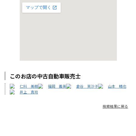
このお店の中古自動車販売士
仁科 美樹
福岡 義英
倉谷 芙沙子
山本 晴也
井上 真司
検索結果に戻る