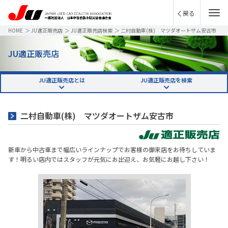
戻る
HOME
＞
JU適正販売店
＞
JU適正販売店検索
＞
二村自動車(株) マツダオートザム安古市
JU適正販売店
JU適正販売店とは
JU適正販売店を検索
二村自動車(株) マツダオートザム安古市
新車から中古車まで幅広いラインナップでお客様の御来店をお待ちしていま
す！明るい店内ではスタッフが元気にお出迎え、お気軽にお越し下さい！