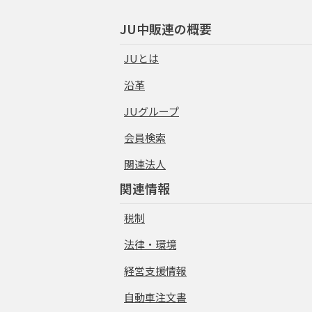
JU中販連の概要
JUとは
沿革
JUグループ
会員検索
関連法人
関連情報
税制
法律・環境
経営支援情報
自動車注文書