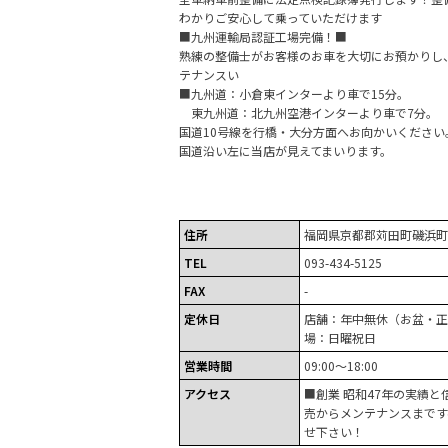
わかりご安心して乗っていただけます
■九州運輸局認証工場完備！■
熟練の整備士がお客様のお車を大切にお預かりし
テナンスい
■九州道：小倉東インターより車で15分。
東九州道：北九州空港インターより車で7分。
国道10号線を行橋・大分方面へお向かいください
国道沿い左に当店が見えてまいります。
住所
福岡県京都郡苅田町磯浜町
TEL
093-434-5125
FAX
-
定休日
店舗：年中無休（お盆・正
場：日曜祝日
営業時間
09:00～18:00
アクセス
■創業 昭和47年の実績
売からメンテナンスまです
せ下さい！