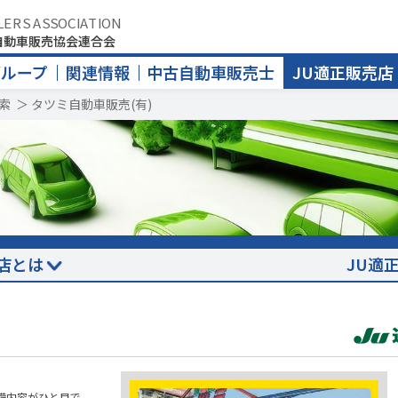
LERS ASSOCIATION
自動車販売協会連合会
グループ
関連情報
中古自動車販売士
JU適正販売店
索
＞
タツミ自動車販売(有)
店とは
JU適
備内容がひと目で