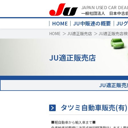
JAPAN USED CAR DEA
一般社団法人 日本中古
HOME
JU中販連の概要
JU
HOME
＞
JU適正販売店
＞
JU適正販売店検
JU適正販売店
JU適正販売
タツミ自動車販売(有)
■軽自動車から輸入車まで■
全車納車前整備に法定点検記録簿発行します！整