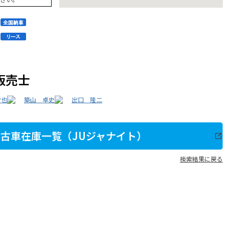
販売士
智也
築山 卓史
出口 隆二
古車在庫一覧（JUジャナイト）
検索結果に戻る