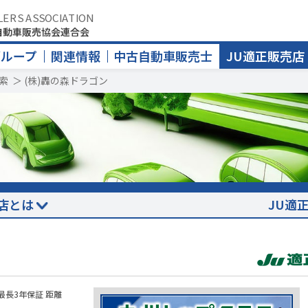
LERS ASSOCIATION
自動車販売協会連合会
グループ
関連情報
中古自動車販売士
JU適正販売店
索
＞
(株)轟の森ドラゴン
店とは
JU適
最長3年保証 距離