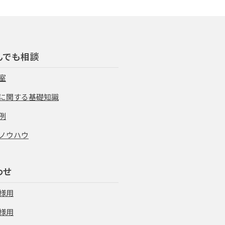
んでも相談
室
に関する基礎知識
例
ノウハウ
わせ
様用
様用