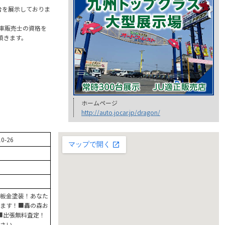
台を展示しておりま
車販売士の資格を
頂きます。
ホームページ
http://auto.jocar.jp/dragon/
-26
板金塗装！あなた
ます！■轟の森お
06■出張無料査定！
さい。