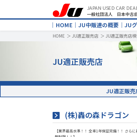
JAPAN USED CAR DEA
一般社団法人 日本中古
HOME
JU中販連の概要
JU
HOME
＞
JU適正販売店
＞
JU適正販売店検
JU適正販売店
JU適正販売
(株)轟の森ドラゴン
【業界最高水準！！ 全車1年保証完備！！ さらに
無制限！！】