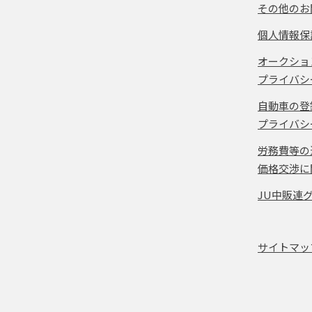
その他のお
個人情報保
オークショ
プライバシ
自動車の登
プライバシ
労務費等の
価格交渉に
JU中販連
サイトマッ