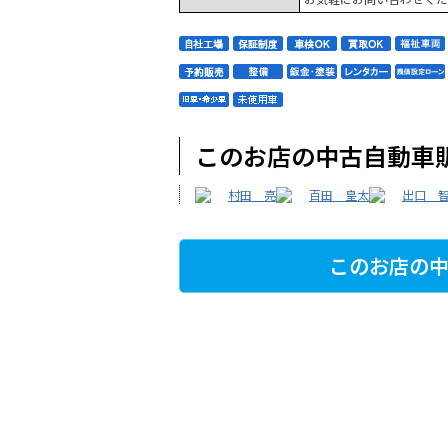
このお店の中古自動車
村田 亮
百田 皇太
出口 
このお店の中