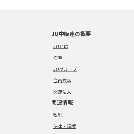
JU中販連の概要
JUとは
沿革
JUグループ
会員検索
関連法人
関連情報
税制
法律・環境