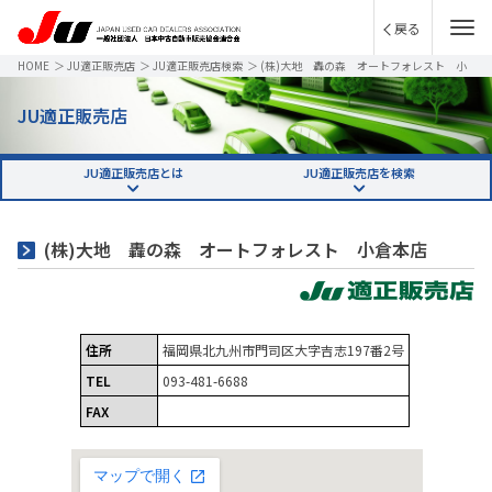
戻る
HOME
＞
JU適正販売店
＞
JU適正販売店検索
＞
(株)大地 轟の森 オートフォレスト 小
倉本店
JU適正販売店
JU適正販売店とは
JU適正販売店を検索
(株)大地 轟の森 オートフォレスト 小倉本店
住所
福岡県北九州市門司区大字吉志197番2号
TEL
093-481-6688
FAX