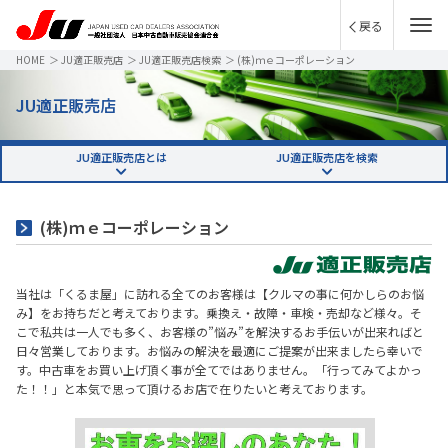
戻る
HOME
＞
JU適正販売店
＞
JU適正販売店検索
＞
(株)ｍｅコーポレーション
JU適正販売店
JU適正販売店とは
JU適正販売店を検索
(株)ｍｅコーポレーション
当社は「くるま屋」に訪れる全てのお客様は【クルマの事に何かしらのお悩
み】をお持ちだと考えております。乗換え・故障・車検・売却など様々。そ
こで私共は一人でも多く、お客様の”悩み”を解決するお手伝いが出来ればと
日々営業しております。お悩みの解決を最適にご提案が出来ましたら幸いで
す。中古車をお買い上げ頂く事が全てではありません。「行ってみてよかっ
た！！」と本気で思って頂けるお店で在りたいと考えております。