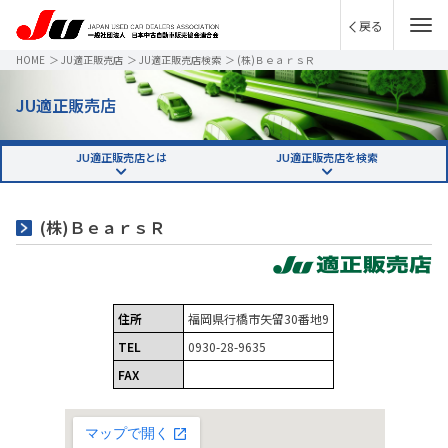
戻る
HOME
＞
JU適正販売店
＞
JU適正販売店検索
＞
(株)ＢｅａｒｓＲ
JU適正販売店
JU適正販売店とは
JU適正販売店を検索
(株)ＢｅａｒｓＲ
住所
福岡県行橋市矢留30番地9
TEL
0930-28-9635
FAX