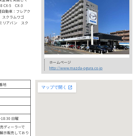
CX-5 CX-3
軽自動車：フレアク
 スクラムワゴ
ミリアバン スク
ホームページ
http://www.mazda-ogura.co.jp
番地
～18:30 日曜
売ディーラーで
展示販売しており