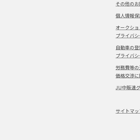
その他のお
個人情報保
オークショ
プライバシ
自動車の登
プライバシ
労務費等の
価格交渉に
JU中販連
サイトマッ