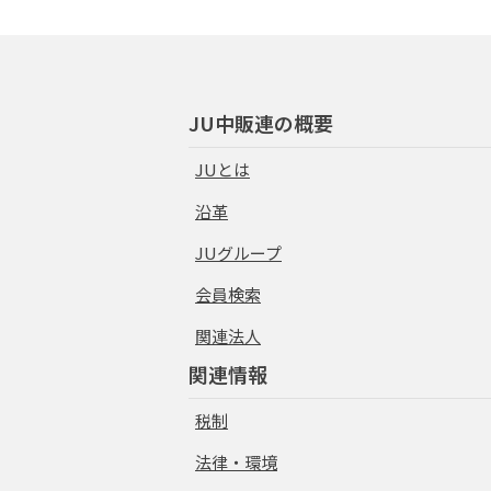
JU中販連の概要
JUとは
沿革
JUグループ
会員検索
関連法人
関連情報
税制
法律・環境