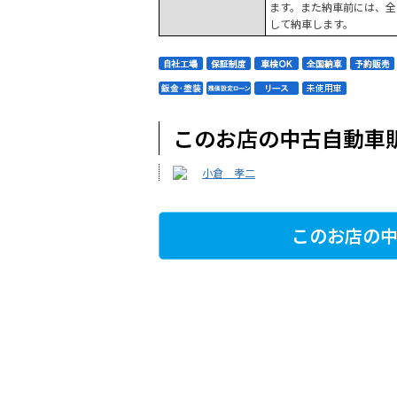
ます。また納車前には、全
して納車します。
このお店の中古自動車
小倉 孝二
このお店の中