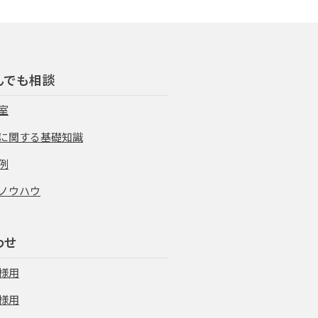
んでも相談
室
に関する基礎知識
例
ノウハウ
わせ
様用
様用