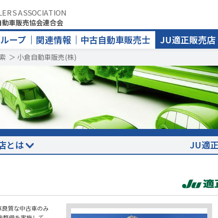
LERS ASSOCIATION
自動車販売協会連合会
グループ
関連情報
中古自動車販売士
JU適正販売店
索
＞
小倉自動車販売(株)
店とは
JU適
車良質な中古車のみ
検整備を実施して