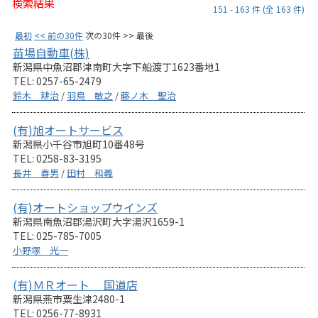
検索結果
151 - 163 件 (全 163 件)
最初
<< 前の30件
次の30件 >> 最後
苗場自動車(株)
新潟県中魚沼郡津南町大字下船渡丁1623番地1
TEL: 0257-65-2479
鈴木 耕治
/
羽鳥 敏之
/
藤ノ木 聖治
(有)旭オートサービス
新潟県小千谷市旭町10番48号
TEL: 0258-83-3195
長井 春男
/
田村 和義
(有)オートショップウインズ
新潟県南魚沼郡湯沢町大字湯沢1659-1
TEL: 025-785-7005
小野塚 光一
(有)ＭＲオート 国道店
新潟県燕市粟生津2480-1
TEL: 0256-77-8931