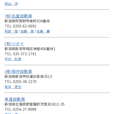
前山 渉
(有)古室自動車
新潟県阿賀野市東町934番地
TEL: 0250-62-0692
阿部 理
/
加藤 晃
/
佐藤 慶
(有)ツボイ
新潟県新潟市南区神屋406番地1
TEL: 025-372-1741
坪井 利博
(株)坂井自動車
新潟県新潟市秋葉区新保3513
TEL: 0250-38-2170
坂井 逹也
幸進自動車
新潟県北蒲原郡聖籠町次第浜1812-35
TEL: 0254-27-8089