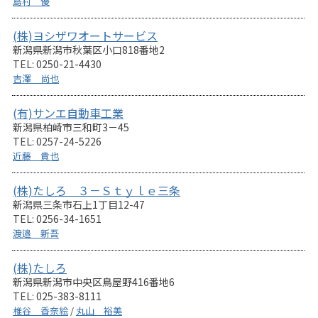
島村 優
(株)ヨシザワオートサービス
新潟県新潟市秋葉区小口818番地2
TEL: 0250-21-4430
吉澤 尚也
(有)サンエ自動車工業
新潟県柏崎市三和町3－45
TEL: 0257-24-5226
近藤 貴也
(株)たしろ ３－Ｓｔｙｌｅ三条
新潟県三条市石上1丁目12-47
TEL: 0256-34-1651
渡邉 新吾
(株)たしろ
新潟県新潟市中央区鳥屋野416番地6
TEL: 025-383-8111
椎谷 香奈絵
/
丸山 裕美