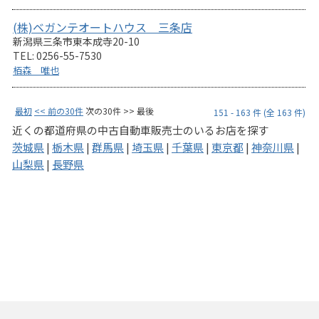
(株)ベガンテオートハウス 三条店
新潟県三条市東本成寺20-10
TEL: 0256-55-7530
栢森 唯也
最初
<< 前の30件
次の30件 >> 最後
151 - 163 件 (全 163 件)
近くの都道府県の中古自動車販売士のいるお店を探す
茨城県
|
栃木県
|
群馬県
|
埼玉県
|
千葉県
|
東京都
|
神奈川県
|
山梨県
|
長野県