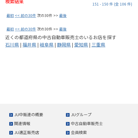
検索結果
151 - 150 件 (全 106 件)
最初
<< 前の30件
次の30件 >>
最後
最初
<< 前の30件
次の30件 >>
最後
近くの都道府県の中古自動車販売士のいるお店を探す
石川県
|
福井県
|
岐阜県
|
静岡県
|
愛知県
|
三重県
JU中販連の概要
JUグループ
関連情報
中古自動車販売士
JU適正販売店
会員検索