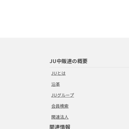
JU中販連の概要
JUとは
沿革
JUグループ
会員検索
関連法人
関連情報