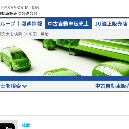
LERS ASSOCIATION
自動車販売協会連合会
グループ
関連情報
中古自動車販売士
JU適正販売店
販売士を検索
＞
牟田 英治
売士を検索
中古自動車販
経歴