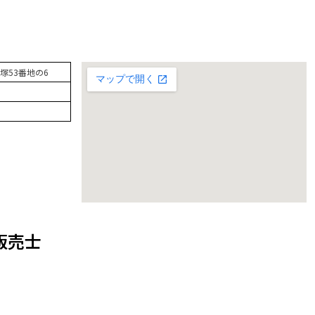
塚53番地の6
販売士