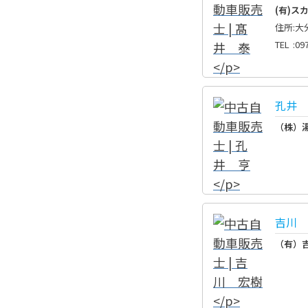
(有)ス
住所
:
大
TEL
:
09
孔井 
（株）
吉川 
（有）