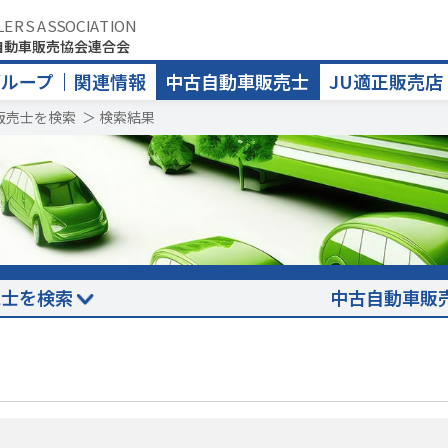
LERS ASSOCIATION
自動車販売協会連合会
グループ
関連情報
中古自動車販売士
JU適正販売店
販売士を検索
＞
検索結果
売士を検索
中古自動車販