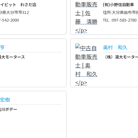
カイピット わさだ店
(有)小野信自動車
分県大分市市312
住所
:
大分県由布市挾
7-542-2000
TEL
:
097-583-2780
亨
奥村 和久
湯大モータース
（株）湯大モータ
宏樹
吉川ボデー