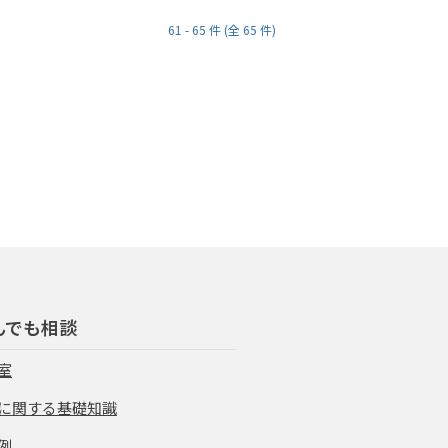
61 - 65 件 (全 65 件)
んでも相談
室
に関する基礎知識
例