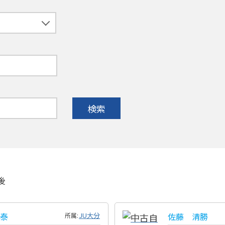
検索
後
泰
JU大分
佐藤 清勝
所属: