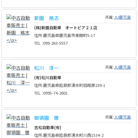
新園 格志
JU鹿児島
所属:
(株)新園自動車 オートピア２１店
住所
:
鹿児島県鹿児島市東開町5-17
TEL
:
099-263-5557
松川 淳一
JU鹿児島
所属:
(有)松川自動車
住所
:
鹿児島県姶良郡湧水町田尾原239-1
TEL
:
0995-74-2601
御領園 徹
JU鹿児島
所属:
吉松自動車(有)
住所
:
鹿児島県姶良郡湧水町川西1534-2