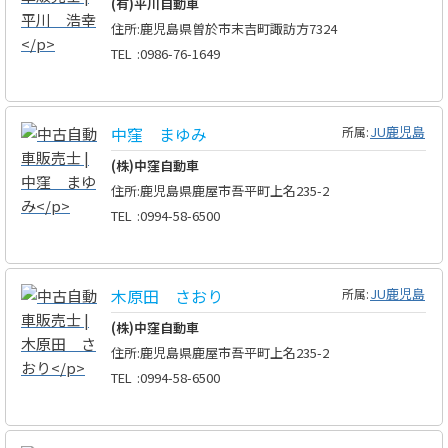
(有)平川自動車
住所
:
鹿児島県曽於市末吉町諏訪方7324
TEL
:
0986-76-1649
中窪 まゆみ
JU鹿児島
所属:
(株)中窪自動車
住所
:
鹿児島県鹿屋市吾平町上名235-2
TEL
:
0994-58-6500
木原田 さおり
JU鹿児島
所属:
(株)中窪自動車
住所
:
鹿児島県鹿屋市吾平町上名235-2
TEL
:
0994-58-6500