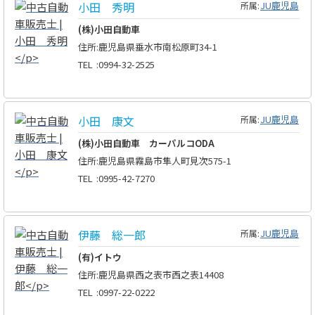
小田 秀明
JU鹿児島
所属:
(株)小田自動車
住所
:
鹿児島県垂水市南松原町34-1
TEL
:
0994-32-2525
小田 康文
JU鹿児島
所属:
(株)小田自動車 カーパルコODA
住所
:
鹿児島県霧島市隼人町見次575-1
TEL
:
0995-42-7270
伊藤 総一郎
JU鹿児島
所属:
(有)イトウ
住所
:
鹿児島県西之表市西之表14408
TEL
:
0997-22-0222