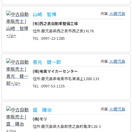
山崎 智博
JU鹿児島
所属:
(有)西之表自動車整備工場
住所
:
鹿児島県西之表市西之表14176
TEL
:
0997-22-1285
喜元 健一郎
JU鹿児島
所属:
(株)奄美マイカーセンター
住所
:
鹿児島県奄美市名瀬浦上1288-133
TEL
:
0997-53-1155
盛 磯治
JU鹿児島
所属:
(株)モリ
住所
:
鹿児島県大島郡徳之島町亀津128-3