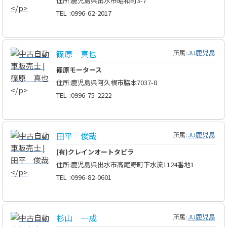
住所
:
鹿児島県出水市昭和町3-7
TEL
:
0996-62-2017
篠原 真也
JU鹿児島
所属:
篠原モータース
住所
:
鹿児島県阿久根市脇本7037-8
TEL
:
0996-75-2222
田平 俊哉
JU鹿児島
所属:
(有)クレインオートタビラ
住所
:
鹿児島県出水市高尾野町下水流1124番地1
TEL
:
0996-82-0601
杉山 一成
JU鹿児島
所属: