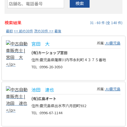
検索
検索結果
31 - 60 件 (全 140 件)
最初
<< 前の30件
次の30件 >>
最後
宮田 大
JU鹿児島
所属:
(有)カーショップ宮田
住所
:
鹿児島県薩摩川内市永利町４３７５番地
TEL
:
0996-20-3050
池田 達也
JU鹿児島
所属:
(有)広島オート
住所
:
鹿児島県出水市六月田町932
TEL
:
0996-67-1144