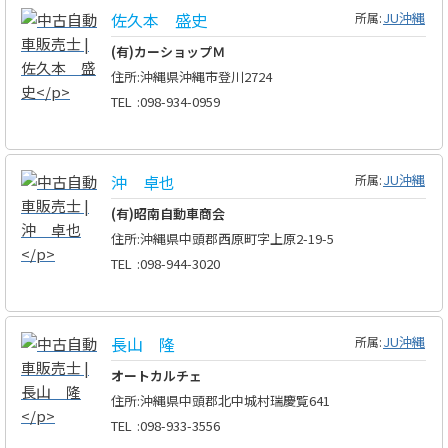
佐久本 盛史
JU沖縄
所属:
(有)カーショップＭ
住所
:
沖縄県沖縄市登川2724
TEL
:
098-934-0959
沖 卓也
JU沖縄
所属:
(有)昭南自動車商会
住所
:
沖縄県中頭郡西原町字上原2-19-5
TEL
:
098-944-3020
長山 隆
JU沖縄
所属:
オートカルチェ
住所
:
沖縄県中頭郡北中城村瑞慶覧641
TEL
:
098-933-3556