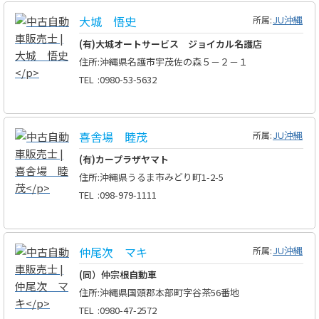
大城 悟史
JU沖縄
所属:
(有)大城オートサービス ジョイカル名護店
住所
:
沖縄県名護市宇茂佐の森５－２－１
TEL
:
0980-53-5632
喜舎場 睦茂
JU沖縄
所属:
(有)カープラザヤマト
住所
:
沖縄県うるま市みどり町1-2-5
TEL
:
098-979-1111
仲尾次 マキ
JU沖縄
所属:
(同）仲宗根自動車
住所
:
沖縄県国頭郡本部町字谷茶56番地
TEL
:
0980-47-2572