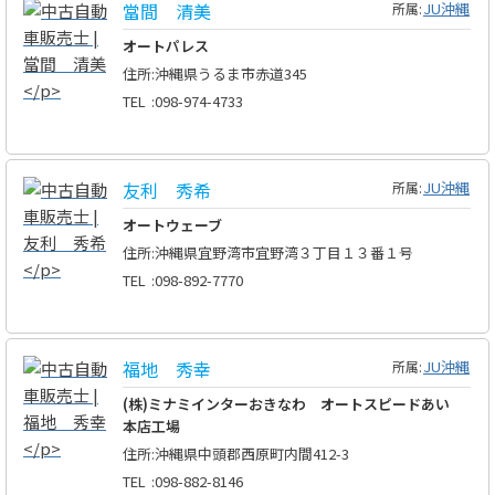
當間 清美
JU沖縄
所属:
オートパレス
住所
:
沖縄県うるま市赤道345
TEL
:
098-974-4733
友利 秀希
JU沖縄
所属:
オートウェーブ
住所
:
沖縄県宜野湾市宜野湾３丁目１３番１号
TEL
:
098-892-7770
福地 秀幸
JU沖縄
所属:
(株)ミナミインターおきなわ オートスピードあい
本店工場
住所
:
沖縄県中頭郡西原町内間412-3
TEL
:
098-882-8146