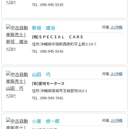
TEL
:
098-945-5543
新垣 雄治
JU沖縄
所属:
(株)ＳＰＥＣＩＡＬ ＣＡＲＳ
住所
:
沖縄県中頭郡西原町字上原2-19-7
TEL
:
098-945-5543
山田 巧
JU沖縄
所属:
(有)愛地モータース
住所
:
沖縄県南城市玉城愛地362-1
TEL
:
098-949-7641
小渡 修一郎
JU沖縄
所属: