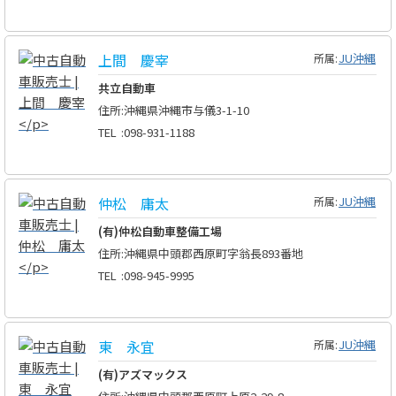
上間 慶宰
JU沖縄
所属:
共立自動車
住所
:
沖縄県沖縄市与儀3-1-10
TEL
:
098-931-1188
仲松 庸太
JU沖縄
所属:
(有)仲松自動車整備工場
住所
:
沖縄県中頭郡西原町字翁長893番地
TEL
:
098-945-9995
東 永宜
JU沖縄
所属:
(有)アズマックス