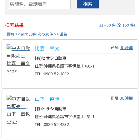
検索
検索結果
31 - 60 件 (全 159 件)
最初
<< 前の30件
次の30件 >>
最後
比嘉 幸文
JU沖縄
所属:
(有)ヒサシ自動車
住所
:
沖縄県名護市字伊差川481-1
TEL
:
0980-52-4832
山下 直也
JU沖縄
所属:
(有)ヒサシ自動車
住所
:
沖縄県名護市字伊差川481-1
TEL
:
0980-52-4832