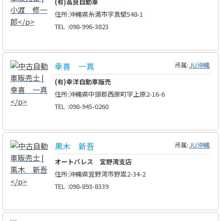
(有)高良自動車
住所
:
沖縄県糸満市字真壁548-1
TEL
:
098-996-3823
幸喜 一真
JU沖縄
所属:
(有)幸洋自動車販売
住所
:
沖縄県中頭郡西原町字上原2-16-6
TEL
:
098-945-0260
黒木 新吾
JU沖縄
所属:
オートパレス 宜野湾支店
住所
:
沖縄県宜野湾市野嵩2-34-2
TEL
:
098-893-8339