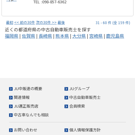
TEL
:
098-857-6362
最初
<< 前の30件
次の30件 >>
最後
31 - 60 件 (全 159 件)
近くの都道府県の中古自動車販売士を探す
福岡県
|
佐賀県
|
長崎県
|
熊本県
|
大分県
|
宮崎県
|
鹿児島県
JU中販連の概要
JUグループ
関連情報
中古自動車販売士
JU適正販売店
会員検索
中古車なんでも相談
お問い合わせ
個人情報保護方針