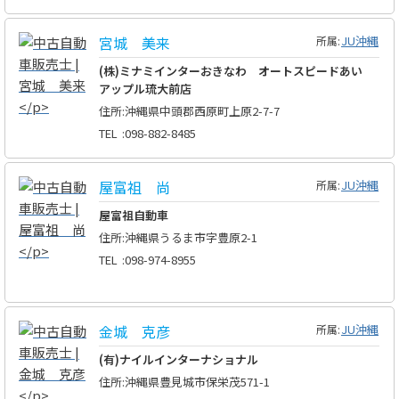
宮城 美来
JU沖縄
所属:
(株)ミナミインターおきなわ オートスピードあい
アップル琉大前店
住所
:
沖縄県中頭郡西原町上原2-7-7
TEL
:
098-882-8485
屋富祖 尚
JU沖縄
所属:
屋富祖自動車
住所
:
沖縄県うるま市字豊原2-1
TEL
:
098-974-8955
金城 克彦
JU沖縄
所属:
(有)ナイルインターナショナル
住所
:
沖縄県豊見城市保栄茂571-1