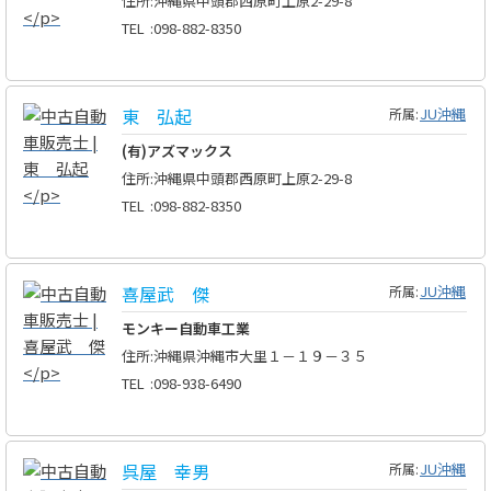
住所
:
沖縄県中頭郡西原町上原2-29-8
TEL
:
098-882-8350
東 弘起
JU沖縄
所属:
(有)アズマックス
住所
:
沖縄県中頭郡西原町上原2-29-8
TEL
:
098-882-8350
喜屋武 傑
JU沖縄
所属:
モンキー自動車工業
住所
:
沖縄県沖縄市大里１－１９－３５
TEL
:
098-938-6490
呉屋 幸男
JU沖縄
所属: