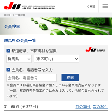
戻る
HOME
＞
会員検索
会員検索
群馬県の会員一覧
都道府県、市区町村を選択
会員名、電話番号を入力
検索
※会員とは都道府県各協会に加入している会員販売店となります
（一部、都道府県各商工組合にのみ加入している組合員も含まれて
います）
31 - 60 件 (全 322 件)
前の30件
次の30件