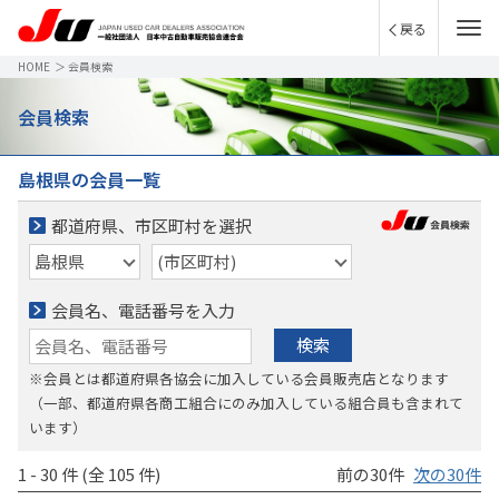
戻る
HOME
＞
会員検索
会員検索
島根県の会員一覧
都道府県、市区町村を選択
会員名、電話番号を入力
検索
※会員とは都道府県各協会に加入している会員販売店となります
（一部、都道府県各商工組合にのみ加入している組合員も含まれて
います）
1 - 30 件 (全 105 件)
前の30件
次の30件