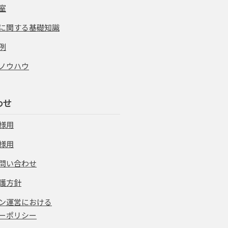
室
に関する基礎知識
例
ノウハウ
わせ
様用
様用
問い合わせ
護方針
ン運営における
ーポリシー