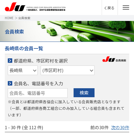
戻る
HOME
＞
会員検索
会員検索
長崎県の会員一覧
都道府県、市区町村を選択
会員名、電話番号を入力
検索
※会員とは都道府県各協会に加入している会員販売店となります
（一部、都道府県各商工組合にのみ加入している組合員も含まれて
います）
1 - 30 件 (全 112 件)
前の30件
次の30件